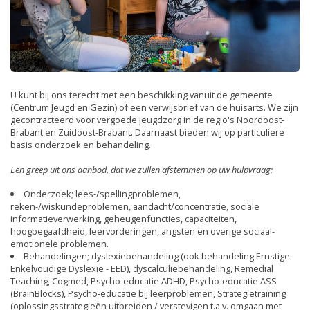
U kunt bij ons terecht met een beschikking vanuit de gemeente
(Centrum Jeugd en Gezin) of een verwijsbrief van de huisarts. We zijn
gecontracteerd voor vergoede jeugdzorg in de regio's Noordoost-
Brabant en Zuidoost-Brabant. Daarnaast bieden wij op particuliere
basis onderzoek en behandeling.
Een greep uit ons aanbod, dat we zullen afstemmen op uw hulpvraag:
Onderzoek; lees-/spellingproblemen,
reken-/wiskundeproblemen, aandacht/concentratie, sociale
informatieverwerking, geheugenfuncties, capaciteiten,
hoogbegaafdheid, leervorderingen, angsten en overige sociaal-
emotionele problemen.
Behandelingen; dyslexiebehandeling (ook behandeling Ernstige
Enkelvoudige Dyslexie - EED), dyscalculiebehandeling, Remedial
Teaching, Cogmed, Psycho-educatie ADHD, Psycho-educatie ASS
(BrainBlocks), Psycho-educatie bij leerproblemen, Strategietraining
(oplossingsstrategieën uitbreiden / verstevigen t.a.v. omgaan met