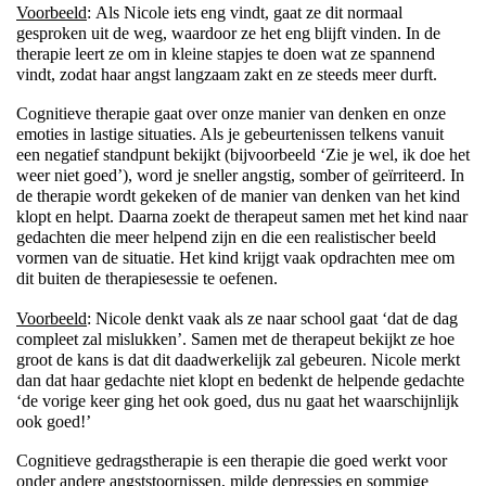
Voorbeeld
:
Als Nicole iets eng vindt, gaat ze dit normaal
gesproken uit de weg, waardoor ze het eng blijft vinden. In de
therapie leert ze om in kleine stapjes te doen wat ze spannend
vindt, zodat haar angst langzaam zakt en ze steeds meer durft.
Cognitieve therapie gaat over onze manier van denken en onze
emoties in lastige situaties. Als je gebeurtenissen telkens vanuit
een negatief standpunt bekijkt (bijvoorbeeld ‘Zie je wel, ik doe het
weer niet goed’), word je sneller angstig, somber of geïrriteerd. In
de therapie wordt gekeken of de manier van denken van het kind
klopt en helpt. Daarna zoekt de therapeut samen met het kind naar
gedachten die meer helpend zijn en die een realistischer beeld
vormen van de situatie. Het kind krijgt vaak opdrachten mee om
dit buiten de therapiesessie te oefenen.
Voorbeeld
: Nicole denkt vaak als ze naar school gaat ‘dat de dag
compleet zal mislukken’. Samen met de therapeut bekijkt ze hoe
groot de kans is dat dit daadwerkelijk zal gebeuren. Nicole merkt
dan dat haar gedachte niet klopt en bedenkt de helpende gedachte
‘de vorige keer ging het ook goed, dus nu gaat het waarschijnlijk
ook goed!’
Cognitieve gedragstherapie is een therapie die goed werkt voor
onder andere angststoornissen, milde depressies en sommige